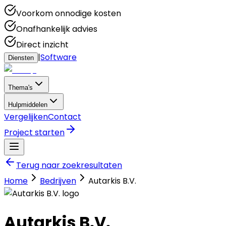
Voorkom onnodige kosten
Onafhankelijk advies
Direct inzicht
|
Software
Diensten
Thema's
Hulpmiddelen
Vergelijken
Contact
Project starten
Terug naar zoekresultaten
Home
Bedrijven
Autarkis B.V.
Autarkis B.V.