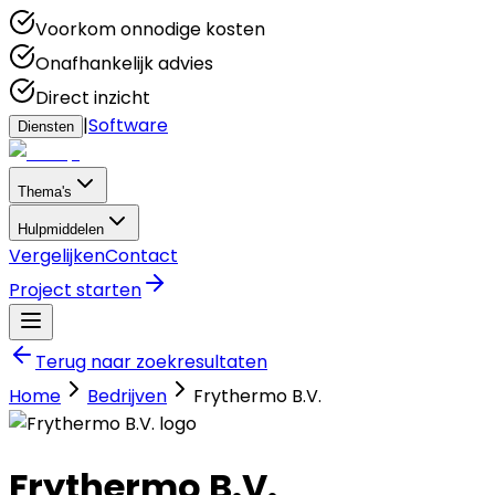
Voorkom onnodige kosten
Onafhankelijk advies
Direct inzicht
|
Software
Diensten
Thema's
Hulpmiddelen
Vergelijken
Contact
Project starten
Terug naar zoekresultaten
Home
Bedrijven
Frythermo B.V.
Frythermo B.V.