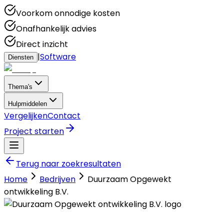
Voorkom onnodige kosten
Onafhankelijk advies
Direct inzicht
|
Software
Diensten
Thema's
Hulpmiddelen
Vergelijken
Contact
Project starten
Terug naar zoekresultaten
Home
Bedrijven
Duurzaam Opgewekt
ontwikkeling B.V.