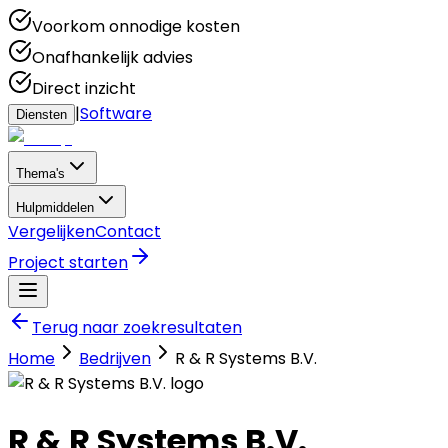
Voorkom onnodige kosten
Onafhankelijk advies
Direct inzicht
|
Software
Diensten
Thema's
Hulpmiddelen
Vergelijken
Contact
Project starten
Terug naar zoekresultaten
Home
Bedrijven
R & R Systems B.V.
R & R Systems B.V.