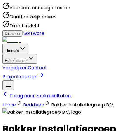
Voorkom onnodige kosten
Onafhankelijk advies
Direct inzicht
|
Software
Diensten
Thema's
Hulpmiddelen
Vergelijken
Contact
Project starten
Terug naar zoekresultaten
Home
Bedrijven
Bakker Installatiegroep B.V.
Bakker Installatiegroep