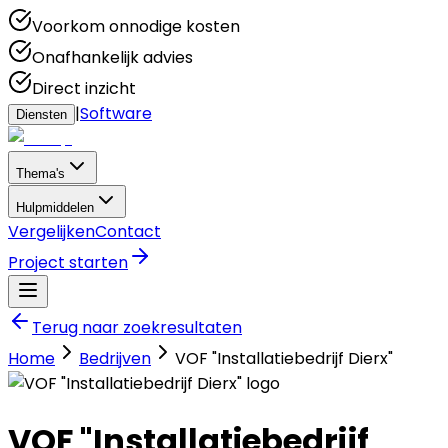
Voorkom onnodige kosten
Onafhankelijk advies
Direct inzicht
|
Software
Diensten
Thema's
Hulpmiddelen
Vergelijken
Contact
Project starten
Terug naar zoekresultaten
Home
Bedrijven
VOF "Installatiebedrijf Dierx"
VOF "Installatiebedrijf