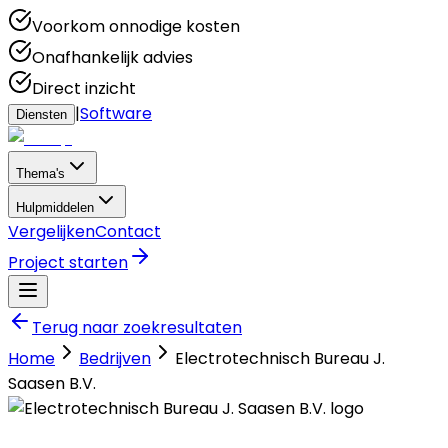
Voorkom onnodige kosten
Onafhankelijk advies
Direct inzicht
|
Software
Diensten
Thema's
Hulpmiddelen
Vergelijken
Contact
Project starten
Terug naar zoekresultaten
Home
Bedrijven
Electrotechnisch Bureau J.
Saasen B.V.