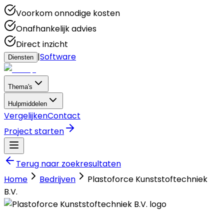
Voorkom onnodige kosten
Onafhankelijk advies
Direct inzicht
|
Software
Diensten
Thema's
Hulpmiddelen
Vergelijken
Contact
Project starten
Terug naar zoekresultaten
Home
Bedrijven
Plastoforce Kunststoftechniek
B.V.