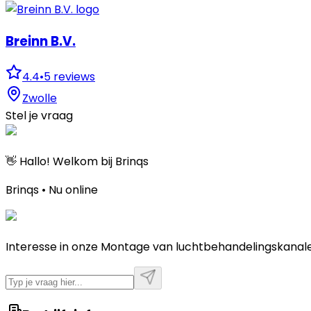
Breinn B.V.
4.4
•
5
reviews
Zwolle
Stel je vraag
👋 Hallo! Welkom bij Brinqs
Brinqs • Nu online
Interesse in onze Montage van luchtbehandelingskanale