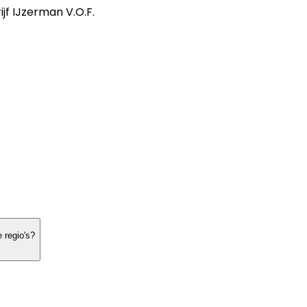
f IJzerman V.O.F.
 regio's?