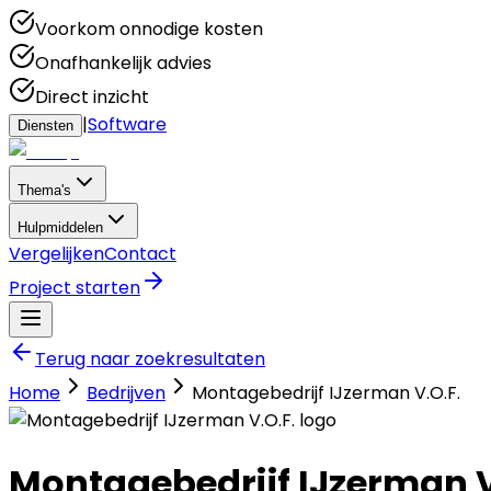
Voorkom onnodige kosten
Onafhankelijk advies
Direct inzicht
|
Software
Diensten
Thema's
Hulpmiddelen
Vergelijken
Contact
Project starten
Terug naar zoekresultaten
Home
Bedrijven
Montagebedrijf IJzerman V.O.F.
Montagebedrijf IJzerman V