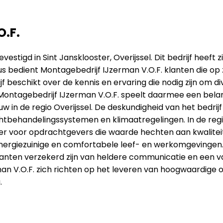
O.F.
evestigd in Sint Jansklooster, Overijssel. Dit bedrijf heef
s bedient Montagebedrijf IJzerman V.O.F. klanten die op
ijf beschikt over de kennis en ervaring die nodig zijn om
Montagebedrijf IJzerman V.O.F. speelt daarmee een belangr
w in de regio Overijssel. De deskundigheid van het bedrijf
chtbehandelingssystemen en klimaatregelingen. In de reg
er voor opdrachtgevers die waarde hechten aan kwaliteit
n energiezuinige en comfortabele leef- en werkomgevinge
ten verzekerd zijn van heldere communicatie en een vak
zerman V.O.F. zich richten op het leveren van hoogwaardige
.