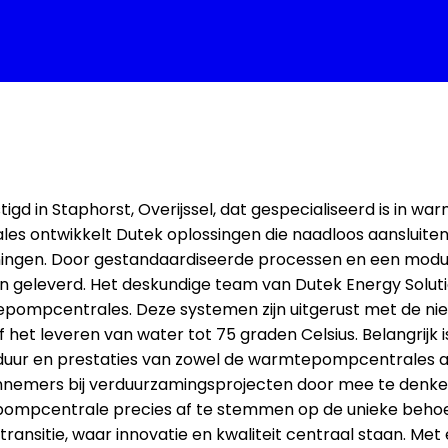
vestigd in Staphorst, Overijssel, dat gespecialiseerd is i
 ontwikkelt Dutek oplossingen die naadloos aansluiten o
ningen. Door gestandaardiseerde processen en een modul
 geleverd. Het deskundige team van Dutek Energy Solution
mpcentrales. Deze systemen zijn uitgerust met de nieu
f het leveren van water tot 75 graden Celsius. Belangrijk
duur en prestaties van zowel de warmtepompcentrales als
 aannemers bij verduurzamingsprojecten door mee te denk
pompcentrale precies af te stemmen op de unieke behoef
ietransitie, waar innovatie en kwaliteit centraal staan