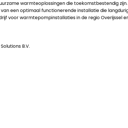
an duurzame warmteoplossingen die toekomstbestendig zijn
van een optimaal functionerende installatie die langdurig
ijf voor warmtepompinstallaties in de regio Overijssel e
Solutions B.V.