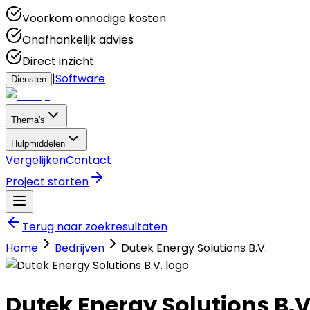
Voorkom onnodige kosten
Onafhankelijk advies
Direct inzicht
|
Software
Diensten
Thema's
Hulpmiddelen
Vergelijken
Contact
Project starten
Terug naar zoekresultaten
Home
Bedrijven
Dutek Energy Solutions B.V.
Dutek Energy Solutions B.V