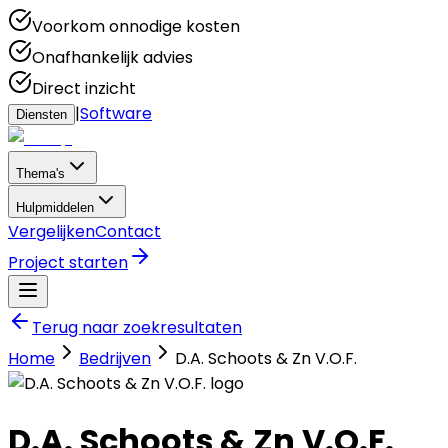
Voorkom onnodige kosten
Onafhankelijk advies
Direct inzicht
|
Software
Diensten
Thema's
Hulpmiddelen
Vergelijken
Contact
Project starten
Terug naar zoekresultaten
Home
Bedrijven
D.A. Schoots & Zn V.O.F.
D.A. Schoots & Zn V.O.F.