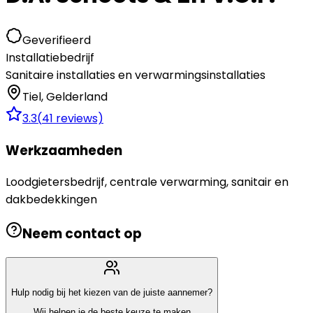
Geverifieerd
Installatiebedrijf
Sanitaire installaties en verwarmingsinstallaties
Tiel
,
Gelderland
3.3
(
41
reviews)
Werkzaamheden
Loodgietersbedrijf, centrale verwarming, sanitair en
dakbedekkingen
Neem contact op
Hulp nodig bij het kiezen van de juiste aannemer?
Wij helpen je de beste keuze te maken