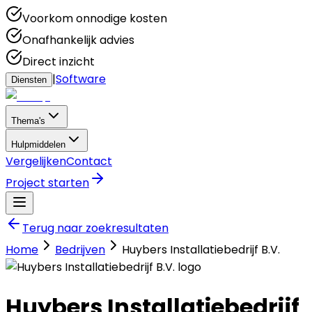
Voorkom onnodige kosten
Onafhankelijk advies
Direct inzicht
|
Software
Diensten
Thema's
Hulpmiddelen
Vergelijken
Contact
Project starten
Terug naar zoekresultaten
Home
Bedrijven
Huybers Installatiebedrijf B.V.
Huybers Installatiebedrijf