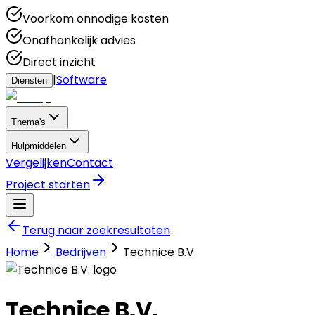
Voorkom onnodige kosten
Onafhankelijk advies
Direct inzicht
|
Software
Diensten
Thema's
Hulpmiddelen
Vergelijken
Contact
Project starten
Terug naar zoekresultaten
Home
Bedrijven
Technice B.V.
Technice B.V.