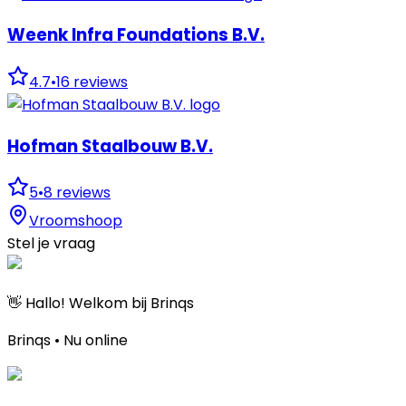
Weenk Infra Foundations B.V.
4.7
•
16
reviews
Hofman Staalbouw B.V.
5
•
8
reviews
Vroomshoop
Stel je vraag
👋 Hallo! Welkom bij Brinqs
Brinqs • Nu online