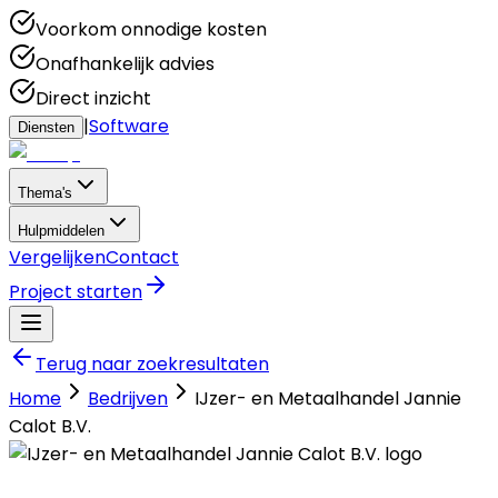
Voorkom onnodige kosten
Onafhankelijk advies
Direct inzicht
|
Software
Diensten
Thema's
Hulpmiddelen
Vergelijken
Contact
Project starten
Terug naar zoekresultaten
Home
Bedrijven
IJzer- en Metaalhandel Jannie
Calot B.V.