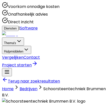
Voorkom onnodige kosten
Onafhankelijk advies
Direct inzicht
|
Software
Diensten
Thema's
Hulpmiddelen
Vergelijken
Contact
Project starten
Terug naar zoekresultaten
Home
Bedrijven
Schoorsteentechniek Brummen
B.V.