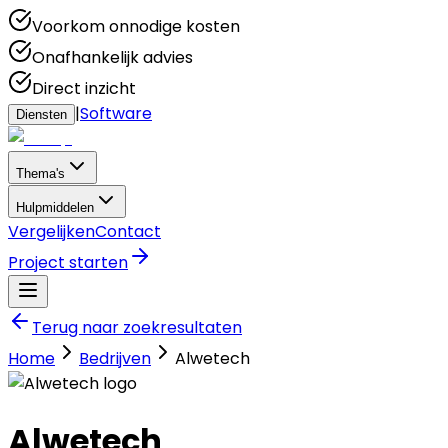
Voorkom onnodige kosten
Onafhankelijk advies
Direct inzicht
|
Software
Diensten
Thema's
Hulpmiddelen
Vergelijken
Contact
Project starten
Terug naar zoekresultaten
Home
Bedrijven
Alwetech
Alwetech