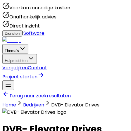
Voorkom onnodige kosten
Onafhankelijk advies
Direct inzicht
|
Software
Diensten
Thema's
Hulpmiddelen
Vergelijken
Contact
Project starten
Terug naar zoekresultaten
Home
Bedrijven
DVB- Elevator Drives
DVB- Elevator Drives