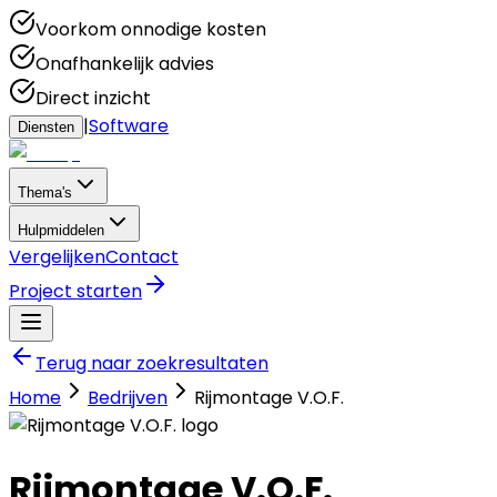
Voorkom onnodige kosten
Onafhankelijk advies
Direct inzicht
|
Software
Diensten
Thema's
Hulpmiddelen
Vergelijken
Contact
Project starten
Terug naar zoekresultaten
Home
Bedrijven
Rijmontage V.O.F.
Rijmontage V.O.F.