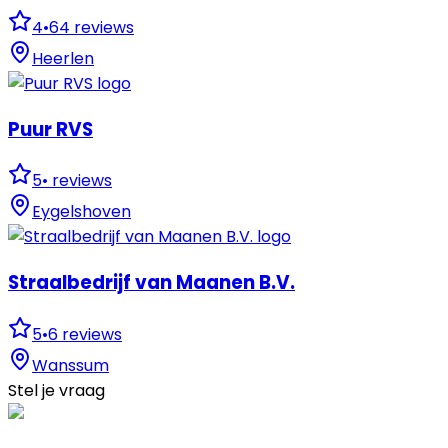
4
•
64
reviews
Heerlen
Puur RVS
5
•
reviews
Eygelshoven
Straalbedrijf van Maanen B.V.
5
•
6
reviews
Wanssum
Stel je vraag