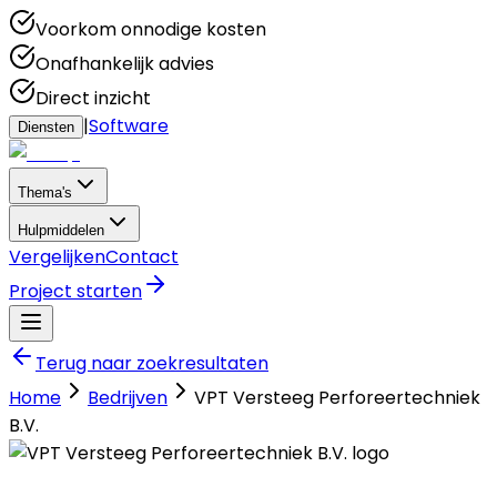
Voorkom onnodige kosten
Onafhankelijk advies
Direct inzicht
|
Software
Diensten
Thema's
Hulpmiddelen
Vergelijken
Contact
Project starten
Terug naar zoekresultaten
Home
Bedrijven
VPT Versteeg Perforeertechniek
B.V.