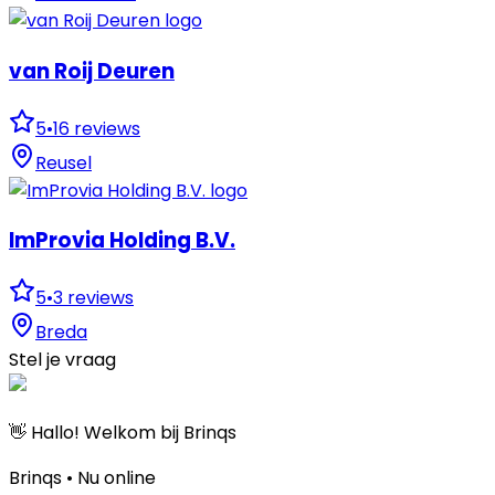
van Roij Deuren
5
•
16
reviews
Reusel
ImProvia Holding B.V.
5
•
3
reviews
Breda
Stel je vraag
👋 Hallo! Welkom bij Brinqs
Brinqs • Nu online