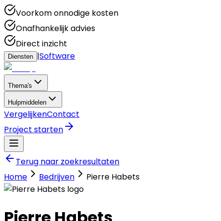
Voorkom onnodige kosten
Onafhankelijk advies
Direct inzicht
|
Software
Diensten
Thema's
Hulpmiddelen
Vergelijken
Contact
Project starten
Terug naar zoekresultaten
Home
Bedrijven
Pierre Habets
Pierre Habets