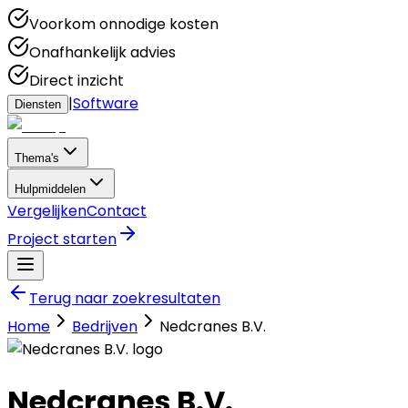
Voorkom onnodige kosten
Onafhankelijk advies
Direct inzicht
|
Software
Diensten
Thema's
Hulpmiddelen
Vergelijken
Contact
Project starten
Terug naar zoekresultaten
Home
Bedrijven
Nedcranes B.V.
Nedcranes B.V.