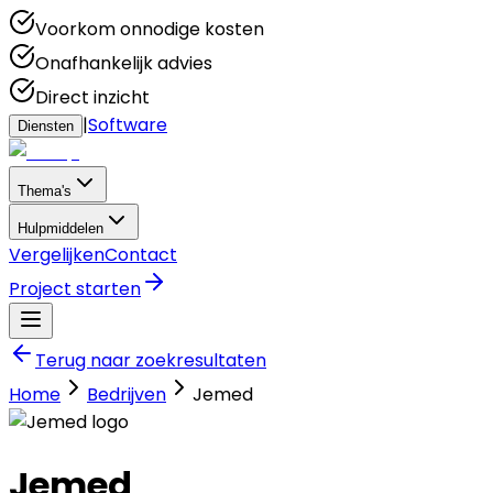
Voorkom onnodige kosten
Onafhankelijk advies
Direct inzicht
|
Software
Diensten
Thema's
Hulpmiddelen
Vergelijken
Contact
Project starten
Terug naar zoekresultaten
Home
Bedrijven
Jemed
Jemed