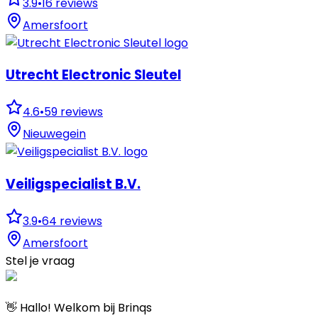
3.9
•
16
reviews
Amersfoort
Utrecht Electronic Sleutel
4.6
•
59
reviews
Nieuwegein
Veiligspecialist B.V.
3.9
•
64
reviews
Amersfoort
Stel je vraag
👋 Hallo! Welkom bij Brinqs