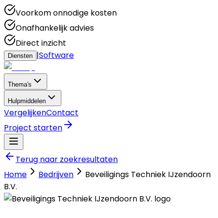
Voorkom onnodige kosten
Onafhankelijk advies
Direct inzicht
|
Software
Diensten
Thema's
Hulpmiddelen
Vergelijken
Contact
Project starten
Terug naar zoekresultaten
Home
Bedrijven
Beveiligings Techniek IJzendoorn
B.V.