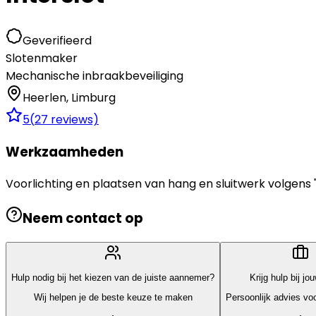
Geverifieerd
Slotenmaker
Mechanische inbraakbeveiliging
Heerlen
,
Limburg
5
(
27
reviews)
Werkzaamheden
Voorlichting en plaatsen van hang en sluitwerk volgens 
Neem contact op
Hulp nodig bij het kiezen van de juiste aannemer?
Krijg hulp bij jo
Wij helpen je de beste keuze te maken
Persoonlijk advies voo