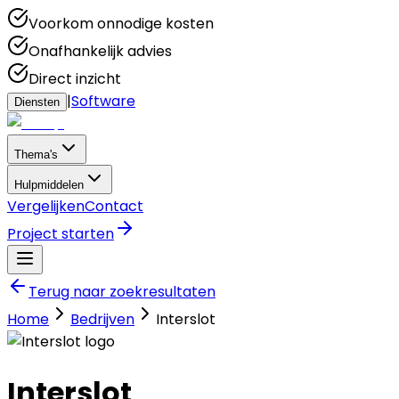
Voorkom onnodige kosten
Onafhankelijk advies
Direct inzicht
|
Software
Diensten
Thema's
Hulpmiddelen
Vergelijken
Contact
Project starten
Terug naar zoekresultaten
Home
Bedrijven
Interslot
Interslot