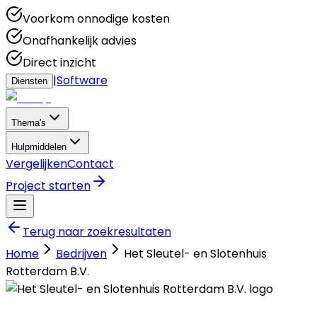
Voorkom onnodige kosten
Onafhankelijk advies
Direct inzicht
|
Software
Diensten
Thema's
Hulpmiddelen
Vergelijken
Contact
Project starten
Terug naar zoekresultaten
Home
Bedrijven
Het Sleutel- en Slotenhuis
Rotterdam B.V.