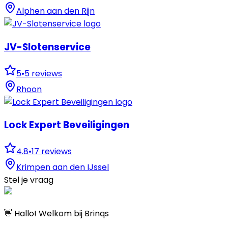
Alphen aan den Rijn
JV-Slotenservice
5
•
5
reviews
Rhoon
Lock Expert Beveiligingen
4.8
•
17
reviews
Krimpen aan den IJssel
Stel je vraag
👋 Hallo! Welkom bij Brinqs