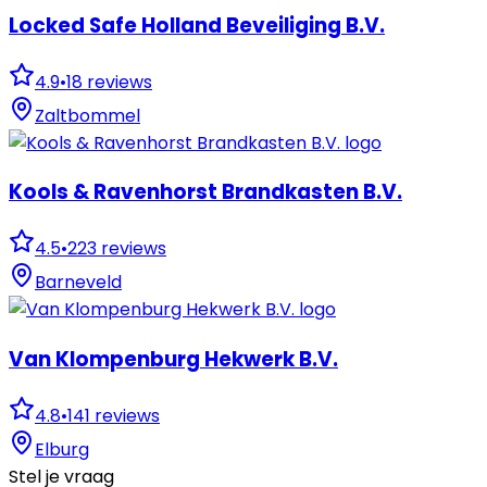
Locked Safe Holland Beveiliging B.V.
4.9
•
18
reviews
Zaltbommel
Kools & Ravenhorst Brandkasten B.V.
4.5
•
223
reviews
Barneveld
Van Klompenburg Hekwerk B.V.
4.8
•
141
reviews
Elburg
Stel je vraag