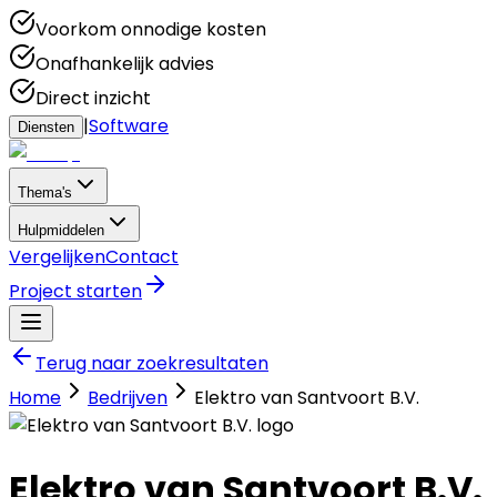
Voorkom onnodige kosten
Onafhankelijk advies
Direct inzicht
|
Software
Diensten
Thema's
Hulpmiddelen
Vergelijken
Contact
Project starten
Terug naar zoekresultaten
Home
Bedrijven
Elektro van Santvoort B.V.
Elektro van Santvoort B.V.