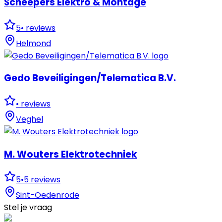
Scheepers Elektro & Montage
5
•
reviews
Helmond
Gedo Beveiligingen/Telematica B.V.
•
reviews
Veghel
M. Wouters Elektrotechniek
5
•
5
reviews
Sint-Oedenrode
Stel je vraag