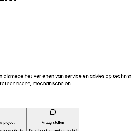
n alsmede het verlenen van service en advies op technisc
rotechnische, mechanische en...
uw project
Vraag stellen
r jouw situatie
Direct contact met dit bedrijf