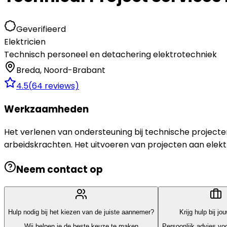
Geverifieerd
Elektricien
Technisch personeel en detachering elektrotechniek
Breda
,
Noord-Brabant
4.5
(
64
reviews)
Werkzaamheden
Het verlenen van ondersteuning bij technische projecte
arbeidskrachten. Het uitvoeren van projecten aan elekt
Neem contact op
Hulp nodig bij het kiezen van de juiste aannemer?
Krijg hulp bij jo
Wij helpen je de beste keuze te maken
Persoonlijk advies voo