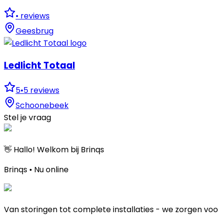
•
reviews
Geesbrug
Ledlicht Totaal
5
•
5
reviews
Schoonebeek
Stel je vraag
👋 Hallo! Welkom bij Brinqs
Brinqs • Nu online
Van storingen tot complete installaties - we zorgen voo