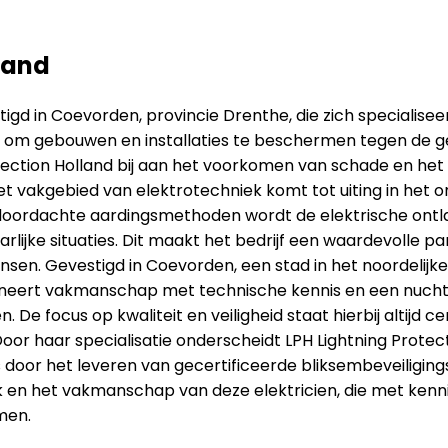
land
tigd in Coevorden, provincie Drenthe, die zich specialisee
 om gebouwen en installaties te beschermen tegen de gev
tection Holland bij aan het voorkomen van schade en het
et vakgebied van elektrotechniek komt tot uiting in het o
doordachte aardingsmethoden wordt de elektrische ontla
lijke situaties. Dit maakt het bedrijf een waardevolle par
en. Gevestigd in Coevorden, een stad in het noordelijke 
ombineert vakmanschap met technische kennis en een nucht
 De focus op kwaliteit en veiligheid staat hierbij altijd c
or haar specialisatie onderscheidt LPH Lightning Protecti
es door het leveren van gecertificeerde bliksembeveiligi
en het vakmanschap van deze elektricien, die met kenni
men.