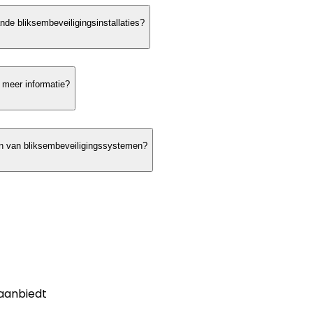
de bliksembeveiligingsinstallaties?
 meer informatie?
pen van bliksembeveiligingssystemen?
aanbiedt