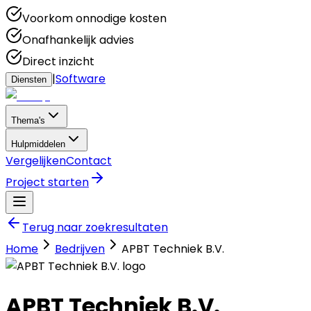
Voorkom onnodige kosten
Onafhankelijk advies
Direct inzicht
|
Software
Diensten
Thema's
Hulpmiddelen
Vergelijken
Contact
Project starten
Terug naar zoekresultaten
Home
Bedrijven
APBT Techniek B.V.
APBT Techniek B.V.