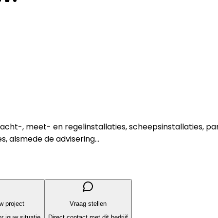
kracht-, meet- en regelinstallaties, scheepsinstallaties,
es, alsmede de advisering...
uw project
Vraag stellen
r jouw situatie
Direct contact met dit bedrijf