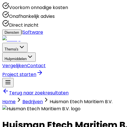
Voorkom onnodige kosten
Onafhankelijk advies
Direct inzicht
|
Software
Diensten
Thema's
Hulpmiddelen
Vergelijken
Contact
Project starten
Terug naar zoekresultaten
Home
Bedrijven
Huisman Etech Maritiem B.V.
Huisman Etech Maritiem B.