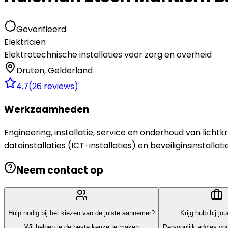
Geverifieerd
Elektricien
Elektrotechnische installaties voor zorg en overheid
Druten
,
Gelderland
4.7
(
26
reviews)
Werkzaamheden
Engineering, installatie, service en onderhoud van licht
datainstallaties (ICT-installaties) en beveiliginsinstallati
Neem contact op
Hulp nodig bij het kiezen van de juiste aannemer?
Krijg hulp bij jo
Wij helpen je de beste keuze te maken
Persoonlijk advies voo