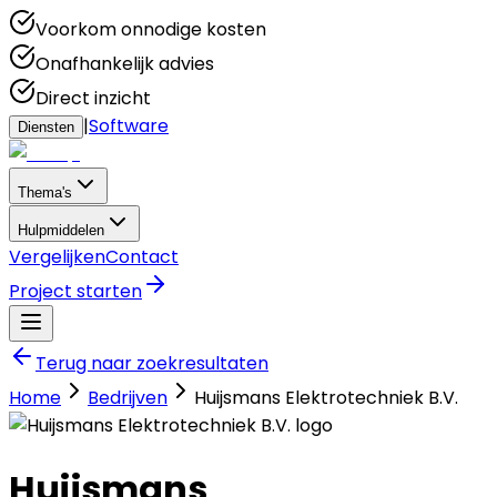
Voorkom onnodige kosten
Onafhankelijk advies
Direct inzicht
|
Software
Diensten
Thema's
Hulpmiddelen
Vergelijken
Contact
Project starten
Terug naar zoekresultaten
Home
Bedrijven
Huijsmans Elektrotechniek B.V.
Huijsmans