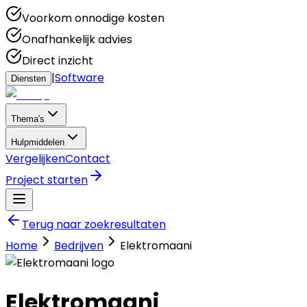
Voorkom onnodige kosten
Onafhankelijk advies
Direct inzicht
|
Software
Diensten
Thema's
Hulpmiddelen
Vergelijken
Contact
Project starten
Terug naar zoekresultaten
Home
Bedrijven
Elektromaani
Elektromaani