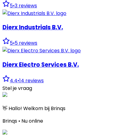
5
•
3
reviews
Dierx Industrials B.V.
5
•
5
reviews
Dierx Electro Services B.V.
4.4
•
14
reviews
Stel je vraag
👋 Hallo! Welkom bij Brinqs
Brinqs • Nu online