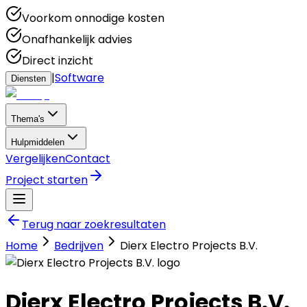
Voorkom onnodige kosten
Onafhankelijk advies
Direct inzicht
|
Software
Diensten
Thema's
Hulpmiddelen
Vergelijken
Contact
Project starten
Terug naar zoekresultaten
Home
Bedrijven
Dierx Electro Projects B.V.
Dierx Electro Projects B.V.