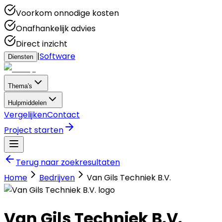
Voorkom onnodige kosten
Onafhankelijk advies
Direct inzicht
|
Software
Diensten
Thema's
Hulpmiddelen
Vergelijken
Contact
Project starten
Terug naar zoekresultaten
Home
Bedrijven
Van Gils Techniek B.V.
Van Gils Techniek B.V.