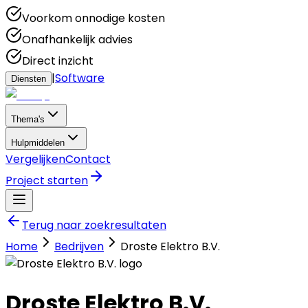
Voorkom onnodige kosten
Onafhankelijk advies
Direct inzicht
|
Software
Diensten
Thema's
Hulpmiddelen
Vergelijken
Contact
Project starten
Terug naar zoekresultaten
Home
Bedrijven
Droste Elektro B.V.
Droste Elektro B.V.