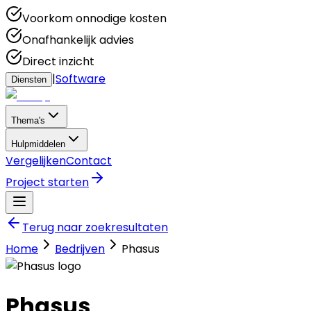
Voorkom onnodige kosten
Onafhankelijk advies
Direct inzicht
|
Software
Diensten
Thema's
Hulpmiddelen
Vergelijken
Contact
Project starten
Terug naar zoekresultaten
Home
Bedrijven
Phasus
Phasus