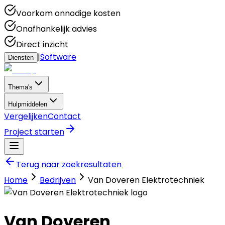
Voorkom onnodige kosten
Onafhankelijk advies
Direct inzicht
|
Software
Diensten
Thema's
Hulpmiddelen
Vergelijken
Contact
Project starten
Terug naar zoekresultaten
Home
Bedrijven
Van Doveren Elektrotechniek
Van Doveren