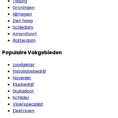
Tilburg
Groningen
Nijmegen
Den haag
Schiedam
Amersfoort
Rotterdam
Populaire Vakgebieden
Loodgieter
Installatiebedrijf
Hovenier
Klusbedrijf
Stukadoor
Schilder
Vloerspecialist
Elektricien