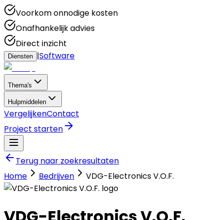
Voorkom onnodige kosten
Onafhankelijk advies
Direct inzicht
|
Software
Diensten
Thema's
Hulpmiddelen
Vergelijken
Contact
Project starten
Terug naar zoekresultaten
Home
Bedrijven
VDG-Electronics V.O.F.
VDG-Electronics V.O.F.