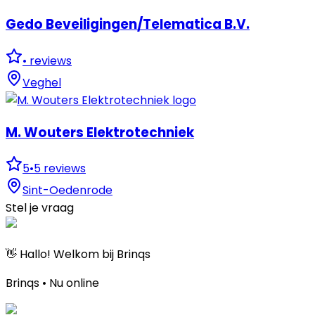
Gedo Beveiligingen/Telematica B.V.
•
reviews
Veghel
M. Wouters Elektrotechniek
5
•
5
reviews
Sint-Oedenrode
Stel je vraag
👋 Hallo! Welkom bij Brinqs
Brinqs • Nu online