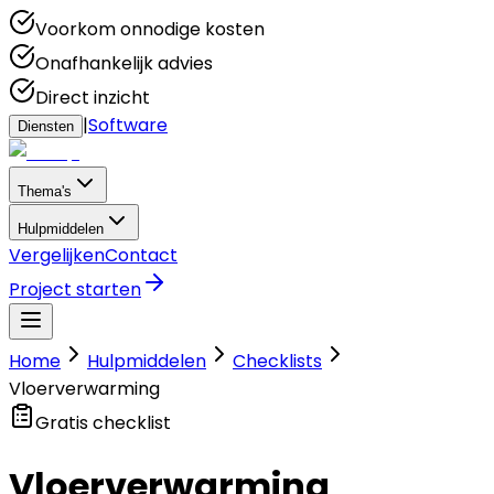
Voorkom onnodige kosten
Onafhankelijk advies
Direct inzicht
|
Software
Diensten
Thema's
Hulpmiddelen
Vergelijken
Contact
Project starten
Home
Hulpmiddelen
Checklists
Vloerverwarming
Gratis checklist
Vloerverwarming