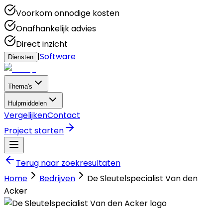
Voorkom onnodige kosten
Onafhankelijk advies
Direct inzicht
|
Software
Diensten
Thema's
Hulpmiddelen
Vergelijken
Contact
Project starten
Terug naar zoekresultaten
Home
Bedrijven
De Sleutelspecialist Van den
Acker