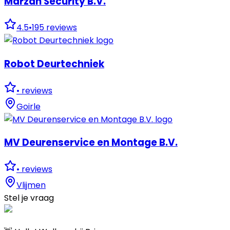
Marzan Security B.V.
4.5
•
195
reviews
Robot Deurtechniek
•
reviews
Goirle
MV Deurenservice en Montage B.V.
•
reviews
Vlijmen
Stel je vraag