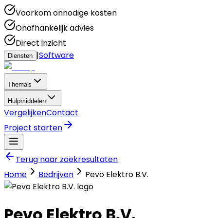
Voorkom onnodige kosten
Onafhankelijk advies
Direct inzicht
|
Software
Diensten
Thema's
Hulpmiddelen
Vergelijken
Contact
Project starten
Terug naar zoekresultaten
Home
Bedrijven
Pevo Elektro B.V.
Pevo Elektro B.V.