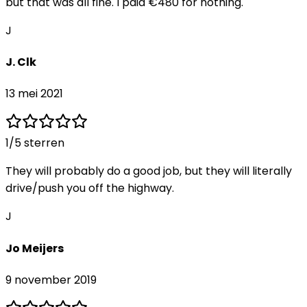
but that was all fine. I paid €480 for nothing.
J
J. Clk
13 mei 2021
1
/5 sterren
They will probably do a good job, but they will literally
drive/push you off the highway.
J
Jo Meijers
9 november 2019